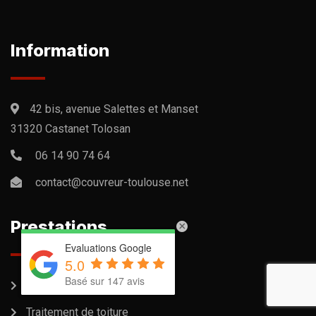
Information
42 bis, avenue Salettes et Manset
31320 Castanet Tolosan
06 14 90 74 64
contact@couvreur-toulouse.net
Prestations
×
×
Evaluations Google
Evaluations Google
5.0
5.0
Basé sur 147 avis
Basé sur 147 avis
Couverture de toiture
Traitement de toiture